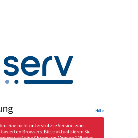
ung
Hilfe
den eine nicht unterstützte Version eines
asierten Browsers. Bitte aktualisieren Sie
rowser auf eine Chromium-Version 138 oder