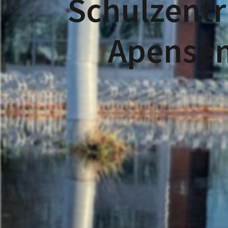
Schulzent
Apense